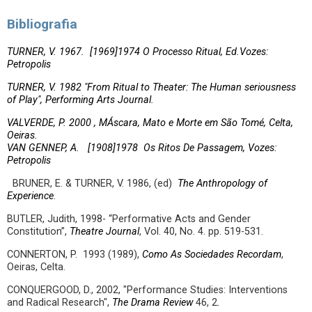
Bibliografia
TURNER, V. 1967. [1969]1974 O Processo Ritual, Ed.Vozes:
Petropolis
TURNER, V. 1982 "From Ritual to Theater: The Human seriousness
of Play", Performing Arts Journal.
VALVERDE, P. 2000 , MÁscara, Mato e Morte em São Tomé, Celta,
Oeiras.
VAN GENNEP, A. [1908]1978 Os Ritos De Passagem, Vozes:
Petropolis
BRUNER, E. & TURNER, V. 1986, (ed)
The Anthropology of
Experience
.
BUTLER, Judith, 1998- “Performative Acts and Gender
Constitution”,
Theatre Journal
, Vol. 40, No. 4. pp. 519-531.
CONNERTON, P. 1993 (1989),
Como As Sociedades Recordam
,
Oeiras, Celta.
CONQUERGOOD, D., 2002, "Performance Studies: Interventions
and Radical Research",
The Drama Review
46, 2
.