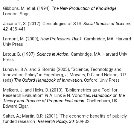
Gibbons, M. et al. (1994).
The New Production of Knowledge
.
London: Sage,
Jasanoff, S. (2012). Genealogies of STS.
Social Studies of Science
,
42
: 435-441.
Lamont, M. (2009),
How Professors Think.
Cambridge, MA: Harvard
Univ Press
Latour, B. (1987),
Science in Action.
Cambridge, MA: Harvard Univ
Press
Lundvall, B.A. and S. Borrás (2005), “Science, Technology and
Innovation Policy” in Fagerberg, J, Mowery, D C. and Nelson, R.R.
(eds)
The Oxford Handbook of Innovatio
n. Oxford: Univ Press.
Melkers, J. and Hicks, D. (2013), “Bibliometrics as a Tool for
Research Evaluation”
in
A. Link & N. Vonortas,
Handbook on the
Theory and Practice of Program Evaluation.
Cheltenham, UK:
Edward Elgar.
Salter, A.; Martin, B.R. (2001), 'The economic benefits of publicly
funded research',
Research Policy, 30
: 509-32.