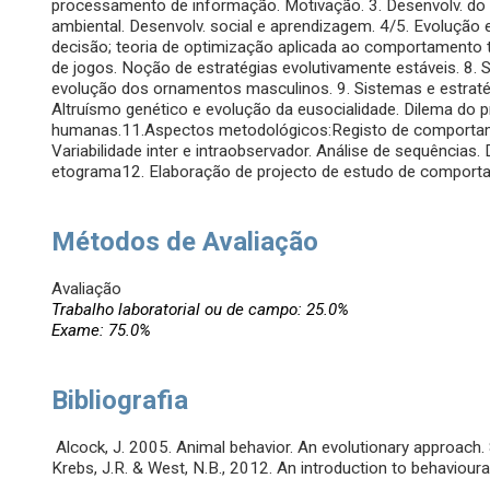
processamento de informação. Motivação. 3. Desenvolv. do 
ambiental. Desenvolv. social e aprendizagem. 4/5. Evoluçã
decisão; teoria de optimização aplicada ao comportamento ter
de jogos. Noção de estratégias evolutivamente estáveis. 8. S
evolução dos ornamentos masculinos. 9. Sistemas e estratég
Altruísmo genético e evolução da eusocialidade. Dilema do 
humanas.11.Aspectos metodológicos:Registo de comportam
Variabilidade inter e intraobservador. Análise de sequências
etograma12. Elaboração de projecto de estudo de comport
Métodos de Avaliação
Avaliação
Trabalho laboratorial ou de campo: 25.0%
Exame: 75.0%
Bibliografia
Alcock, J. 2005. Animal behavior. An evolutionary approach. 
Krebs, J.R. & West, N.B., 2012. An introduction to behavioural