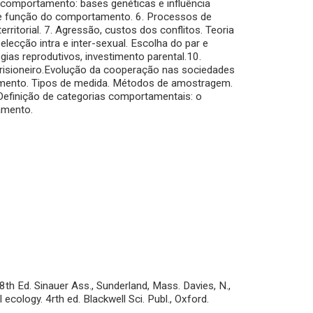
comportamento: bases genéticas e influência
o e função do comportamento. 6. Processos de
ritorial. 7. Agressão, custos dos conflitos. Teoria
elecção intra e inter-sexual. Escolha do par e
ias reprodutivos, investimento parental.10.
prisioneiro.Evolução da cooperação nas sociedades
ento. Tipos de medida. Métodos de amostragem.
. Definição de categorias comportamentais: o
amento.
8th Ed. Sinauer Ass., Sunderland, Mass. Davies, N.,
 ecology. 4rth ed. Blackwell Sci. Publ., Oxford.