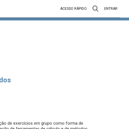
ACESSO RÁPIDO
ENTRAR
dos
zação de exercícios em grupo como forma de
ização de ferramentas de cálculo e de métodos