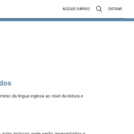
ACESSO RÁPIDO
ENTRAR
dos
nio da língua inglesa ao nível da leitura e
e aulas teóricas onde serão apresentados e