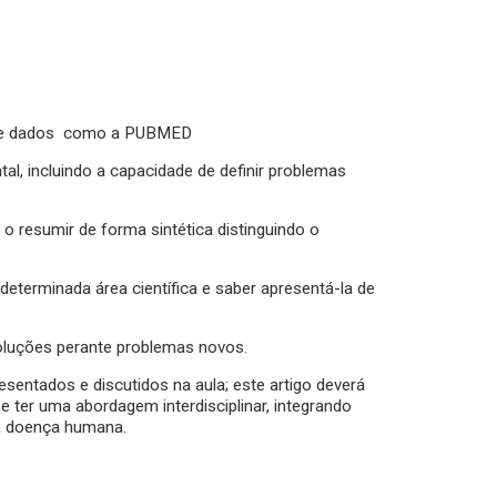
s de dados como a PUBMED
l, incluindo a capacidade de definir problemas
e o resumir de forma sintética distinguindo o
eterminada área científica e saber apresentá-la de
soluções perante problemas novos.
esentados e discutidos na aula; este artigo deverá
e ter uma abordagem interdisciplinar, integrando
á doença humana.