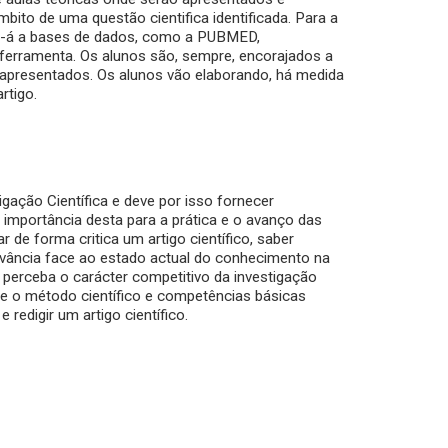
âmbito de uma questão cientifica identificada. Para a
r-se-á a bases de dados, como a PUBMED,
 ferramenta. Os alunos são, sempre, encorajados a
s apresentados. Os alunos vão elaborando, há medida
rtigo.
igação Científica e deve por isso fornecer
importância desta para a prática e o avanço das
r de forma critica um artigo científico, saber
elevância face ao estado actual do conhecimento na
no perceba o carácter competitivo da investigação
re o método científico e competências básicas
 redigir um artigo científico.