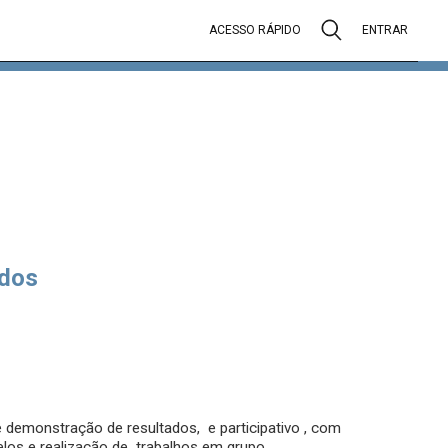
ACESSO RÁPIDO
ENTRAR
dos
 demonstração de resultados, e participativo , com
los e realização de trabalhos em grupo.