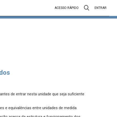
ACESSO RÁPIDO
ENTRAR
dos
tes de entrar nesta unidade que seja suficiente
s e equivalências entre unidades de medida.
ação acerca da estrutura e funcionamento dos