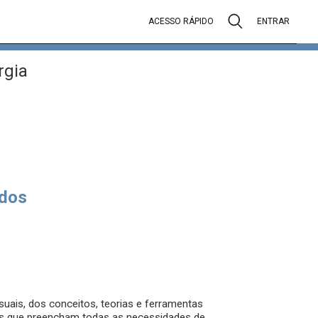
ACESSO RÁPIDO
ENTRAR
rgia
dos
uais, dos conceitos, teorias e ferramentas
os que preencham todas as necessidades de