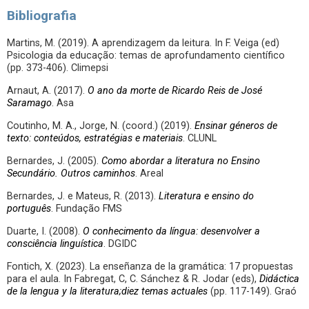
Bibliografia
Martins, M. (2019). A aprendizagem da leitura. In F. Veiga (ed)
Psicologia da educação: temas de aprofundamento científico
(pp. 373-406). Climepsi
Arnaut, A. (2017).
O ano da morte de Ricardo Reis de José
Saramago
. Asa
Coutinho, M. A., Jorge, N. (coord.) (2019).
Ensinar géneros de
texto: conteúdos, estratégias e materiais
. CLUNL
Bernardes, J. (2005).
Como abordar a literatura no Ensino
Secundário. Outros caminhos
. Areal
Bernardes, J. e Mateus, R. (2013).
Literatura e ensino do
português
. Fundação FMS
Duarte, I. (2008).
O conhecimento da língua: desenvolver a
consciência linguística
. DGIDC
Fontich, X. (2023). La enseñanza de la gramática: 17 propuestas
para el aula. In Fabregat, C, C. Sánchez & R. Jodar (eds),
Didáctica
de la lengua y la literatura;diez temas actuales
(pp. 117-149). Graó