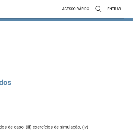
ACESSO RÁPIDO
ENTRAR
dos
os de caso; (iii) exercícios de simulação, (iv)