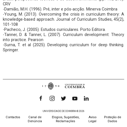
CRV
-Damião, M.H. (1996). Pré, inter e pós-acção. Minerva Coimbra
-Young, M. (2013). Overcoming the crisis in curriculum theory: A
knowledge-based approach. Journal of Curriculum Studies, 45(2),
101-108
-Pacheco, J. (2005). Estudos curriculares. Porto Editora.
-Tanner, D. & Tanner, L. (2007). Curriculum development: Theory
into practice. Pearson
-Surna, T. et al (2025). Developing curriculum for deep thinking.
Springer.
UNIVERSIDADE DE COIMBRA © 2026
Contactos
Canal de
Elogios, Sugestões,
Aviso
Proteção de
Denúncia
Reclamações
Legal
Dados