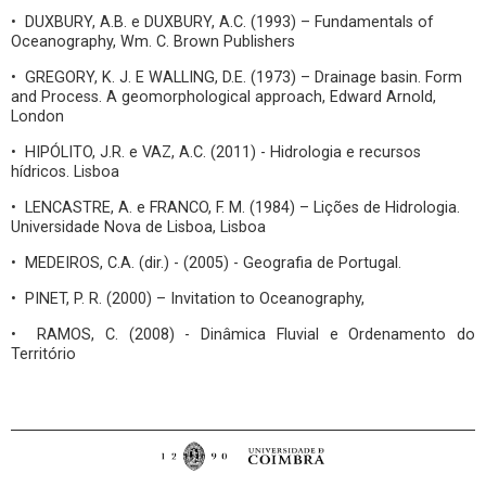
• DUXBURY, A.B. e DUXBURY, A.C. (1993) – Fundamentals of
Oceanography, Wm. C. Brown Publishers
• GREGORY, K. J. E WALLING, D.E. (1973) – Drainage basin. Form
and Process. A geomorphological approach, Edward Arnold,
London
• HIPÓLITO, J.R. e VAZ, A.C. (2011) - Hidrologia e recursos
hídricos. Lisboa
• LENCASTRE, A. e FRANCO, F. M. (1984) – Lições de Hidrologia.
Universidade Nova de Lisboa, Lisboa
• MEDEIROS, C.A. (dir.) - (2005) - Geografia de Portugal.
• PINET, P. R. (2000) – Invitation to Oceanography,
• RAMOS, C. (2008) - Dinâmica Fluvial e Ordenamento do
Território