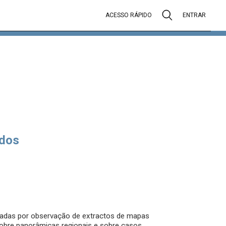
ACESSO RÁPIDO
ENTRAR
dos
hadas por observação de extractos de mapas
obre panorâmicas regionais e sobre casos