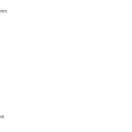
âneo.
il.