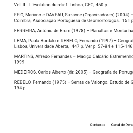
Vol. II - L’évolution du relief. Lisboa, CEG, 450 p.
FEIO, Mariano e DAVEAU, Suzanne (Organizadores) (2004) – 
Coimbra, Associação Portuguesa de Geomorfólogos, 151 p
FERREIRA, António de Brum (1978) – Planaltos e Montanhas 
LEMA, Paula Bordalo e REBELO, Fernando (1997) – Geografia
Lisboa, Universidade Aberta, 447 p. Ver p. 57-84 e 115-146
MARTINS, Alfredo Fernandes – Maciço Calcário Estremenho.
1999.
MEDEIROS, Carlos Alberto (dir. 2005) – Geografia de Portugal
REBELO, Fernando (1975) – Serras de Valongo. Estudo de G
194 p.
Contactos
Canal de Den