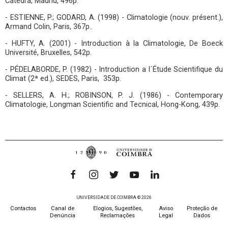
Cátedra, Madrid, 496p.
- ESTIENNE, P.; GODARD, A. (1998) - Climatologie (nouv. présent.),
Armand Colin, Paris, 367p..
- HUFTY, A. (2001) - Introduction à la Climatologie, De Boeck
Université, Bruxelles, 542p.
- PÉDELABORDE, P. (1982) - Introduction a l´Étude Scientifique du
Climat (2ª ed.), SEDES, Paris, 353p.
- SELLERS, A. H.; ROBINSON, P. J. (1986) - Contemporary
Climatologie, Longman Scientific and Tecnical, Hong-Kong, 439p.
UNIVERSIDADE DE COIMBRA © 2026
Contactos
Canal de
Elogios, Sugestões,
Aviso
Proteção de
Denúncia
Reclamações
Legal
Dados