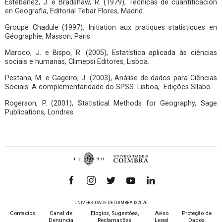
Estebanez, J. e Bradshaw, R. (1979), Técnicas de cuantificacion
en Geografia, Editorial Tebar Flores, Madrid.
Groupe Chadule (1997), Initiation aux pratiques statistiques en
Géographie, Masson, Paris.
Maroco, J. e Bispo, R. (2005), Estatística aplicada às ciências
sociais e humanas, Climepsi Editores, Lisboa.
Pestana, M. e Gageiro, J. (2003), Análise de dados para Ciências
Sociais: A complementaridade do SPSS. Lisboa, Edições Sílabo.
Rogerson, P. (2001), Statistical Methods for Geography, Sage
Publications, Londres.
UNIVERSIDADE DE COIMBRA © 2026
Contactos
Canal de
Elogios, Sugestões,
Aviso
Proteção de
Denúncia
Reclamações
Legal
Dados