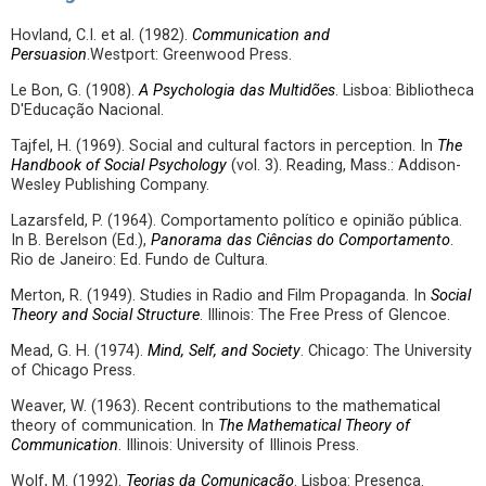
Hovland, C.I. et al. (1982).
Communication and
Persuasion
.Westport: Greenwood Press.
Le Bon, G. (1908).
A Psychologia das Multidões
. Lisboa: Bibliotheca
D'Educação Nacional.
Tajfel, H. (1969). Social and cultural factors in perception. In
The
Handbook of Social Psychology
(vol. 3). Reading, Mass.: Addison-
Wesley Publishing Company.
Lazarsfeld, P. (1964). Comportamento político e opinião pública.
In B. Berelson (Ed.),
Panorama das Ciências do Comportamento
.
Rio de Janeiro: Ed. Fundo de Cultura.
Merton, R. (1949). Studies in Radio and Film Propaganda. In
Social
Theory and Social Structure
. Illinois: The Free Press of Glencoe.
Mead, G. H. (1974).
Mind, Self, and Society
. Chicago: The University
of Chicago Press.
Weaver, W. (1963). Recent contributions to the mathematical
theory of communication. In
The Mathematical Theory of
Communication
. Illinois: University of Illinois Press.
Wolf, M. (1992).
Teorias da Comunicação
. Lisboa: Presença.