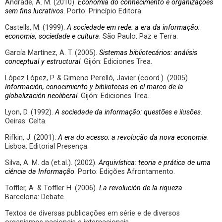
Andrade, A. M. (2010).
Economia do conhecimento e organizações
sem fins lucrativos
. Porto: Princípio Editora.
Castells, M. (1999).
A sociedade em rede: a era da informação:
economia, sociedade e cultura
. São Paulo: Paz e Terra.
García Martínez, A. T. (2005).
Sistemas bibliotecários: análisis
conceptual y estructural
. Gijón: Ediciones Trea.
López López, P. & Gimeno Perelló, Javier (coord.). (2005).
Información, conocimiento y bibliotecas en el marco de la
globalización neoliberal
. Gijón: Ediciones Trea.
Lyon, D. (1992).
A sociedade da informação: questões e ilusões
.
Oeiras: Celta.
Rifkin, J. (2001).
A era do acesso: a revolução da nova economia
.
Lisboa: Editorial Presença.
Silva, A. M. da (et.al.). (2002).
Arquivística: teoria e prática de uma
ciência da Informação
. Porto: Edições Afrontamento.
Toffler, A. & Toffler H. (2006).
La revolución de la riqueza
.
Barcelona: Debate.
Textos de diversas publicações em série e de diversos