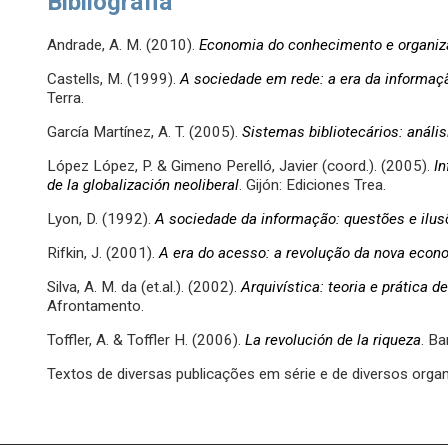
Bibliografia
Andrade, A. M. (2010).
Economia do conhecimento e organiza
Castells, M. (1999).
A sociedade em rede: a era da informaç
Terra.
García Martínez, A. T. (2005).
Sistemas bibliotecários: anális
López López, P. & Gimeno Perelló, Javier (coord.). (2005).
In
de la globalización neoliberal
. Gijón: Ediciones Trea.
Lyon, D. (1992).
A sociedade da informação: questões e ilu
Rifkin, J. (2001).
A era do acesso: a revolução da nova econ
Silva, A. M. da (et.al.). (2002).
Arquivística: teoria e prática 
Afrontamento.
Toffler, A. & Toffler H. (2006).
La revolución de la riqueza
. Ba
Textos de diversas publicações em série e de diversos organ