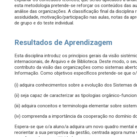
esta metodologia pretende-se reforçar os conteúdos das aula
análise das organizações. A classificação final da disciplin
assiduidade, motivação/participação nas aulas, notas da apre
de grupo e do teste individual.
Resultados de Aprendizagem
Esta disciplina introduz os princípios gerais da visão sistém
internacionais, de Arquivo e de Biblioteca. Deste modo, o se
contributo da visão das organizações como sistemas aberto
Informação. Como objetivos específicos pretende-se que o/
(i) adquira conhecimentos sobre a evolução dos Sistemas d
(ii) seja capaz de caracterizar as tipologias orgânico-funcion
(iii) adquira conceitos e terminologia elementar sobre siste
(iv) compreenda a importância da cooperação no domínio d
Espera-se que o/a aluno/a adquira um novo quadro mental e
reorientar a sua perspetiva da gestão, centrada agora numa 