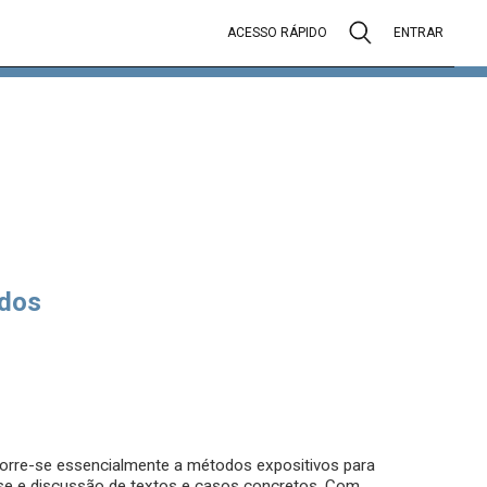
ACESSO RÁPIDO
ENTRAR
dos
corre-se essencialmente a métodos expositivos para
ise e discussão de textos e casos concretos. Com