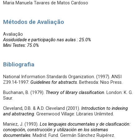
Maria Manuela Tavares de Matos Cardoso
Métodos de Avaliação
Avaliação
Assiduidade e participação nas aulas : 25.0%
Mini Testes: 75.0%
Bibliografia
National Information Standards Organization. (1997). ANSI
Z39.14-1997:
Guidelines for abstracts
. Bethesda: Niso Press.
Buchanan, B. (1979).
Theory of library classification
. London: K. G.
Saur.
Cleveland, D.B. & A.D. Cleveland (2001).
Introduction to indexing
and abstracting
. Greenwood Village: Libraries Unlimited.
Maniez, J. (1993).
Los lenguajes documentales y de clasificación:
concepción, construcción y utilización en los sistemas
documentales
. Madrid: Fund. Germán Sánchez Ruipérez.