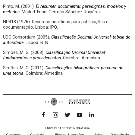
Pinto, M. (2001).
El resumen documental: paradigmas, modelos y
métodos
. Madrid: Fund. Germán Sánchez Ruipérez.
NP418 (1976). Resumos analíticos para publicações e
documentação. Lisboa: IPQ.
UDC Consortium (2005).
Classificação Decimal Universal: tabela de
autoridade
. Lisboa: B. N.
Simões, M. G. (2008).
Classificação Decimal Universal:
fundamentos e procedimentos
. Coimbra: Almedina.
Simões, M. G. (2011).
Classificações bibliográficas: percurso de
uma teoria
. Coimbra: Almedina.
UNIVERSIDADE DE COIMBRA © 2026
Contactos
Canal de
Elogios, Sugestões,
Aviso
Proteção de