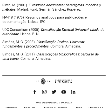
Pinto, M. (2001).
El resumen documental: paradigmas, modelos y
métodos
. Madrid: Fund. Germán Sánchez Ruipérez.
NP418 (1976). Resumos analíticos para publicações e
documentação. Lisboa: IPQ.
UDC Consortium (2005).
Classificação Decimal Universal: tabela de
autoridade
. Lisboa: B. N.
Simões, M. G. (2008).
Classificação Decimal Universal:
fundamentos e procedimentos
. Coimbra: Almedina.
Simões, M. G. (2011).
Classificações bibliográficas: percurso de
uma teoria
. Coimbra: Almedina.
UNIVERSIDADE DE COIMBRA © 2026
Contactos
Canal de
Elogios, Sugestões,
Aviso
Proteção de