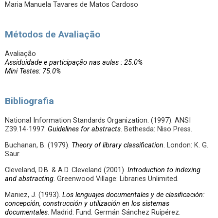
Maria Manuela Tavares de Matos Cardoso
Métodos de Avaliação
Avaliação
Assiduidade e participação nas aulas : 25.0%
Mini Testes: 75.0%
Bibliografia
National Information Standards Organization. (1997). ANSI
Z39.14-1997:
Guidelines for abstracts
. Bethesda: Niso Press.
Buchanan, B. (1979).
Theory of library classification
. London: K. G.
Saur.
Cleveland, D.B. & A.D. Cleveland (2001).
Introduction to indexing
and abstracting
. Greenwood Village: Libraries Unlimited.
Maniez, J. (1993).
Los lenguajes documentales y de clasificación:
concepción, construcción y utilización en los sistemas
documentales
. Madrid: Fund. Germán Sánchez Ruipérez.