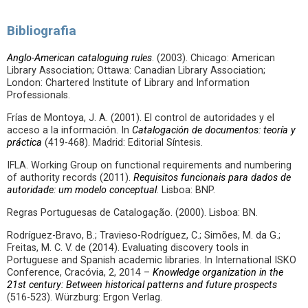
Bibliografia
Anglo-American cataloguing rules
. (2003). Chicago: American
Library Association; Ottawa: Canadian Library Association;
London: Chartered Institute of Library and Information
Professionals.
Frías de Montoya, J. A. (2001). El control de autoridades y el
acceso a la información. In
Catalogación de documentos: teoría y
práctica
(419-468). Madrid: Editorial Síntesis.
IFLA. Working Group on functional requirements and numbering
of authority records (2011).
Requisitos funcionais para dados de
autoridade: um modelo conceptual
. Lisboa: BNP.
Regras Portuguesas de Catalogação. (2000). Lisboa: BN.
Rodríguez-Bravo, B.; Travieso-Rodríguez, C.; Simões, M. da G.;
Freitas, M. C. V. de (2014). Evaluating discovery tools in
Portuguese and Spanish academic libraries. In International ISKO
Conference, Cracóvia, 2, 2014 –
Knowledge organization in the
21st century: Between historical patterns and future prospects
(516-523). Würzburg: Ergon Verlag.