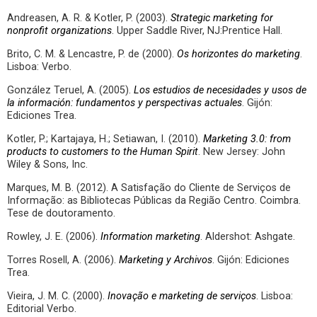
Andreasen, A. R. & Kotler, P. (2003).
Strategic marketing for
nonprofit organizations
. Upper Saddle River, NJ:Prentice Hall.
Brito, C. M. & Lencastre, P. de (2000).
Os horizontes do marketing
.
Lisboa: Verbo.
González Teruel, A. (2005).
Los estudios de necesidades y usos de
la información: fundamentos y perspectivas actuales
. Gijón:
Ediciones Trea.
Kotler, P.; Kartajaya, H.; Setiawan, I. (2010).
Marketing 3.0: from
products to customers to the Human Spirit
. New Jersey: John
Wiley & Sons, Inc.
Marques, M. B. (2012). A Satisfação do Cliente de Serviços de
Informação: as Bibliotecas Públicas da Região Centro. Coimbra.
Tese de doutoramento.
Rowley, J. E. (2006).
Information marketing
. Aldershot: Ashgate.
Torres Rosell, A. (2006).
Marketing y Archivos
. Gijón: Ediciones
Trea.
Vieira, J. M. C. (2000).
Inovação e marketing de serviços
. Lisboa:
Editorial Verbo.