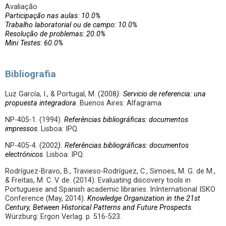
Avaliação
Participação nas aulas: 10.0%
Trabalho laboratorial ou de campo: 10.0%
Resolução de problemas: 20.0%
Mini Testes: 60.0%
Bibliografia
Luz García, I., & Portugal, M. (2008
).
Servicio de referencia: una
pro
puesta integradora
. Buenos Aires: Alfagrama.
NP-405-1. (1994).
Referências bibliográficas: documentos
impressos
. Lisboa: IPQ.
NP-405-4. (2002
). Referências bibliográficas: documentos
electrónicos
. Lisboa: IPQ.
Rodríguez-Bravo, B., Travieso-Rodríguez, C., Simoes, M. G. de M.,
& Freitas, M. C. V. de. (2014). Evaluating discovery tools in
Portuguese and Spanish academic libraries. InInternational ISKO
Conference (May, 2014).
Knowledge Organization in the 21st
Century, Between Historical Patterns and Future Prospects
.
Würzburg: Ergon Verlag. p. 516-523.