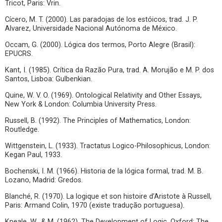
Tricot, Paris: Vrin.
Cícero, M. T. (2000). Las paradojas de los estóicos, trad. J. P.
Alvarez, Universidade Nacional Autónoma de México.
Occam, G. (2000). Lógica dos termos, Porto Alegre (Brasil):
EPUCRS.
Kant, I. (1985). Crítica da Razão Pura, trad. A. Morujão e M. P. dos
Santos, Lisboa: Gulbenkian.
Quine, W. V. O. (1969). Ontological Relativity and Other Essays,
New York & London: Columbia University Press.
Russell, B. (1992). The Principles of Mathematics, London:
Routledge.
Wittgenstein, L. (1933). Tractatus Logico-Philosophicus, London:
Kegan Paul, 1933.
Bochenski, I. M. (1966). Historia de la lógica formal, trad. M. B.
Lozano, Madrid: Gredos.
Blanché, R. (1970). La logique et son histoire d’Aristote à Russell,
Paris: Armand Colin, 1970 (existe tradução portuguesa).
Kneale, W., & M. (1962). The Development of Logic, Oxford: The