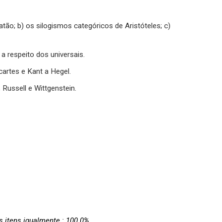
atão; b) os silogismos categóricos de Aristóteles; c)
 a respeito dos universais.
cartes e Kant a Hegel.
 Russell e Wittgenstein.
s itens igualmente : 100.0%