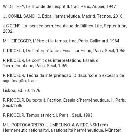
W. DILTHEY, Le monde de l´esprit II, trad. Paris, Aubier, 1947.
J.. CONILL SANCHO, Ética Hermenéutica, Madrid, Tecnos, 2010.
J.C.GENS, La pensée herméneutique de Dilthey, Lille, Septentrión,
2002.
M. HEIDEGGER, L´être et le temps, trad.,Paris, Gallimard, 1964.
P. RICOEUR, De l´interprétation. Essai sur Freud, Paris, Seuil, 1965.
P. RICOEUR, Le conflit des interprétations. Essais d
´herméneutique, Paris, Seuil, 1969
P. RICOEUR, Teoria da interpretação. O discurso e o excesso de
significação, trad.
Lisboa, ed. 70, 1976.
P. RICOEUR, Du texte à l´action. Essais d´herméneutique, II, Paris,
Seuil,1986
P. RICOEUR, Temps et récit, I, Paris , Seuil, 1983.
M.L. PORTOCARRERO, L. UMBELINO, A.WIERCINSKI (ed)
Hermeneutic rationality.La rationalité herméneutique, Münster,