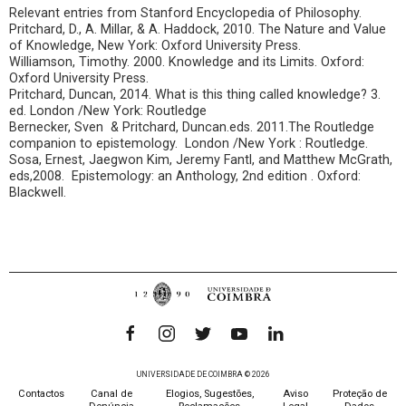
Relevant entries from Stanford Encyclopedia of Philosophy.
Pritchard, D., A. Millar, & A. Haddock, 2010. The Nature and Value
of Knowledge, New York: Oxford University Press.
Williamson, Timothy. 2000. Knowledge and its Limits. Oxford:
Oxford University Press.
Pritchard, Duncan, 2014. What is this thing called knowledge? 3.
ed. London /New York: Routledge
Bernecker, Sven & Pritchard, Duncan.eds. 2011.The Routledge
companion to epistemology. London /New York : Routledge.
Sosa, Ernest, Jaegwon Kim, Jeremy Fantl, and Matthew McGrath,
eds,2008. Epistemology: an Anthology, 2nd edition . Oxford:
Blackwell.
UNIVERSIDADE DE COIMBRA © 2026
Contactos
Canal de
Elogios, Sugestões,
Aviso
Proteção de