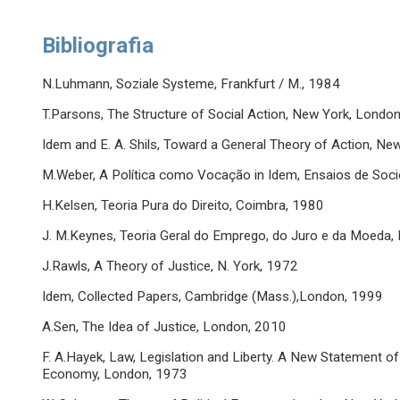
Bibliografia
N.Luhmann, Soziale Systeme, Frankfurt / M., 1984
T.Parsons, The Structure of Social Action, New York, Londo
Idem and E. A. Shils, Toward a General Theory of Action, N
M.Weber, A Política como Vocação in Idem, Ensaios de Socio
H.Kelsen, Teoria Pura do Direito, Coimbra, 1980
J. M.Keynes, Teoria Geral do Emprego, do Juro e da Moeda,
J.Rawls, A Theory of Justice, N. York, 1972
Idem, Collected Papers, Cambridge (Mass.),London, 1999
A.Sen, The Idea of Justice, London, 2010
F. A.Hayek, Law, Legislation and Liberty. A New Statement of t
Economy, London, 1973