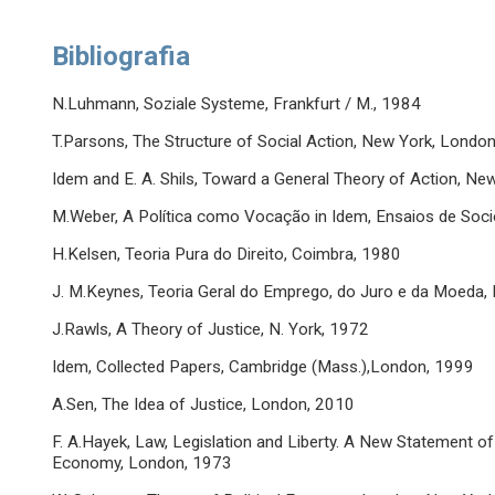
Bibliografia
N.Luhmann, Soziale Systeme, Frankfurt / M., 1984
T.Parsons, The Structure of Social Action, New York, Londo
Idem and E. A. Shils, Toward a General Theory of Action, N
M.Weber, A Política como Vocação in Idem, Ensaios de Socio
H.Kelsen, Teoria Pura do Direito, Coimbra, 1980
J. M.Keynes, Teoria Geral do Emprego, do Juro e da Moeda,
J.Rawls, A Theory of Justice, N. York, 1972
Idem, Collected Papers, Cambridge (Mass.),London, 1999
A.Sen, The Idea of Justice, London, 2010
F. A.Hayek, Law, Legislation and Liberty. A New Statement of t
Economy, London, 1973