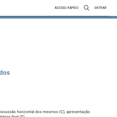
ACESSO RÁPIDO
ENTRAR
dos
 e discussão horizontal dos mesmos (C), apresentação
ntese final (E).