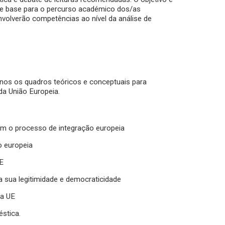
de base para o percurso académico dos/as
olverão competências ao nível da análise de
unos os quadros teóricos e conceptuais para
da União Europeia.
cam o processo de integração europeia
o europeia
UE
 a sua legitimidade e democraticidade
da UE
éstica.