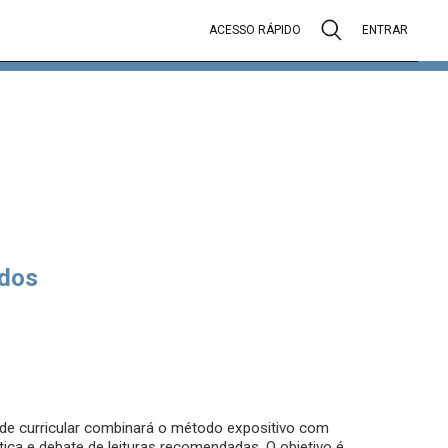
ACESSO RÁPIDO
ENTRAR
dos
de curricular combinará o método expositivo com
ítica e debate de leituras recomendadas. O objetivo é