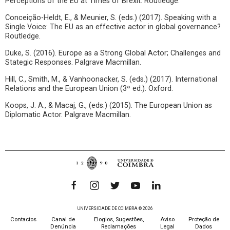
Perceptions of the EU at Times of Brexit. Routledge.
Conceição-Heldt, E., & Meunier, S. (eds.) (2017). Speaking with a
Single Voice: The EU as an effective actor in global governance?
Routledge.
Duke, S. (2016). Europe as a Strong Global Actor; Challenges and
Stategic Responses. Palgrave Macmillan.
Hill, C., Smith, M., & Vanhoonacker, S. (eds.) (2017). International
Relations and the European Union (3ª ed.). Oxford.
Koops, J. A., & Macaj, G., (eds.) (2015). The European Union as
Diplomatic Actor. Palgrave Macmillan.
UNIVERSIDADE DE COIMBRA © 2026
Contactos
Canal de
Elogios, Sugestões,
Aviso
Proteção de
Denúncia
Reclamações
Legal
Dados