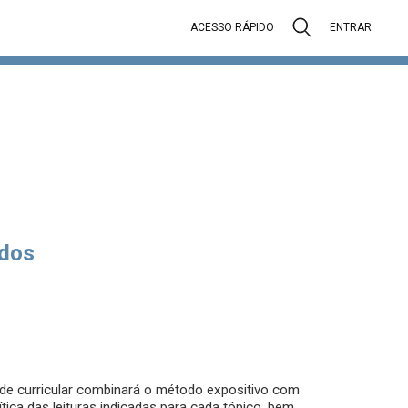
ACESSO RÁPIDO
ENTRAR
dos
de curricular combinará o método expositivo com
ítica das leituras indicadas para cada tópico, bem