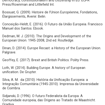
Democracy, constitutionalism and citizenship in EU. ECPR
Press/Rownman and Littlefield Int.
Bossuat, G. (2009). Histoire de l’Union Européenne, Fondations,
Élargissements, Avenir. Belin.
Conceição-Heldt, E. (2016). O Futuro da União Europeia. Francisco
Manuel dos Santos. Ebook.
Dedman, M. J. (2010). The Origins and Development of the
European Union. 1945-2008, 2nd ed. Routledge.
Dinan, D. (2014). Europe Recast: a History of the European Union.
Palgrave.
Geoffey, E. (2017). Brexit and British Politics. Polity Press.
Loth, W. (2014). Building Europe. A history of European
unification. De Gruyter.
Silva, A. M. da (2010). História da Unificação Europeia: a
Integração Comunitária (1945-2010). Imprensa da Universidade
de Coimbra.
Sidjanski, D. (1996). O futuro Federalista da Europa. A
Comunidade europeia, das Origens ao Tratado de Maastricht.
Gradiva.