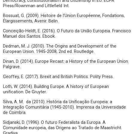
Democracy, constitutionalism and citizenship in EU. ECPR
Press/Rownman and Littlefield Int.
Bossuat, G. (2009). Histoire de l’Union Européenne, Fondations,
Élargissements, Avenir. Belin.
Conceição-Heldt, E. (2016). O Futuro da União Europeia. Francisco
Manuel dos Santos. Ebook.
Dedman, M. J. (2010). The Origins and Development of the
European Union. 1945-2008, 2nd ed. Routledge.
Dinan, D. (2014). Europe Recast: a History of the European Union.
Palgrave.
Geoffey, E. (2017). Brexit and British Politics. Polity Press.
Loth, W. (2014). Building Europe. A history of European
unification. De Gruyter.
Silva, A. M. da (2010). História da Unificação Europeia: a
Integração Comunitária (1945-2010). Imprensa da Universidade
de Coimbra.
Sidjanski, D. (1996). O futuro Federalista da Europa. A
Comunidade europeia, das Origens ao Tratado de Maastricht.
Gradiva.