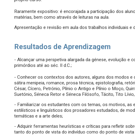
Raramente expositivo: é encorajada a participação dos alun
matérias, bem como através de leituras na aula.
Apresentação e revisão em aula dos trabalhos individuais e 
Resultados de Aprendizagem
- Alcançar uma perspetiva alargada da génese, evolução e co
primórdios até ao séc. II d.C.;
- Conhecer os contextos dos autores, alguns dos modos e dos
sátira menipeia, romance, prosa técnica, epistolografia, ret
César, Cícero, Petrónio, Plínio o Antigo e Plínio o Moço, Quint
Suetónio, Séneca Retor e Séneca Filósofo, Tácito, Tito Lívio
- Familiarizar os estudantes com os temas, os motivos, as es
estilísticos e linguísticos dos prosadores estudados, de mo
temáticas e a arte deles;
- Adquirir ferramentas heurísticas e críticas para refletir 
tanto do ponto de vista do indivíduo como do ponto de vista 