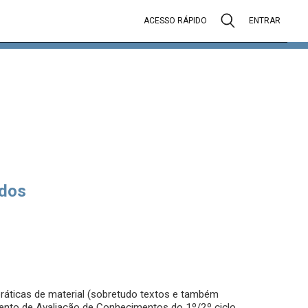
ACESSO RÁPIDO
ENTRAR
dos
práticas de material (sobretudo textos e também
mento de Avaliação de Conhecimentos do 1º/2º ciclo