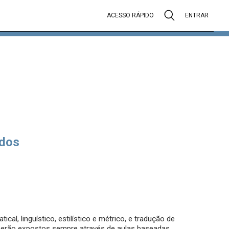
ACESSO RÁPIDO
ENTRAR
dos
cal, linguístico, estilístico e métrico, e tradução de
r serão expostos sempre através de aulas baseadas