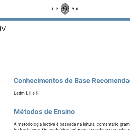
IV
Conhecimentos de Base Recomenda
Latim I, II e III
Métodos de Ensino
A metodologia lectiva é baseada na leitura, comentário gramati
textos latinos. Os conteúdos teóricos da unidade curricula