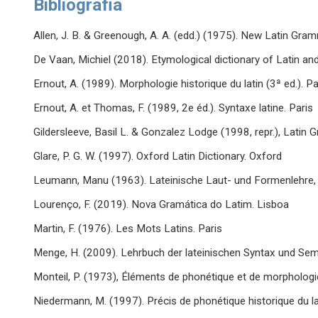
Bibliografia
Allen, J. B. & Greenough, A. A. (edd.) (1975). New Latin Gr
De Vaan, Michiel (2018). Etymological dictionary of Latin and
Ernout, A. (1989). Morphologie historique du latin (3ª ed.). Pa
Ernout, A. et Thomas, F. (1989, 2e éd.). Syntaxe latine. Paris
Gildersleeve, Basil L. & Gonzalez Lodge (1998, repr.), Lati
Glare, P. G. W. (1997). Oxford Latin Dictionary. Oxford
Leumann, Manu (1963). Lateinische Laut- und Formenlehre
Lourenço, F. (2019). Nova Gramática do Latim. Lisboa
Martin, F. (1976). Les Mots Latins. Paris
Menge, H. (2009). Lehrbuch der lateinischen Syntax und Sem
Monteil, P. (1973), Éléments de phonétique et de morphologie 
Niedermann, M. (1997). Précis de phonétique historique du la