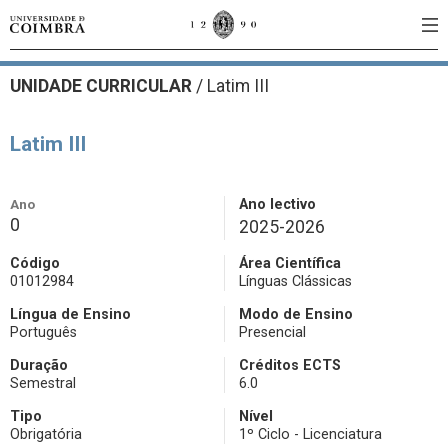
UNIDADE CURRICULAR
/
Latim III
Latim III
Ano
Ano lectivo
0
2025-2026
Código
Área Científica
01012984
Línguas Clássicas
Língua de Ensino
Modo de Ensino
Português
Presencial
Duração
Créditos ECTS
Semestral
6.0
Tipo
Nível
Obrigatória
1º Ciclo - Licenciatura