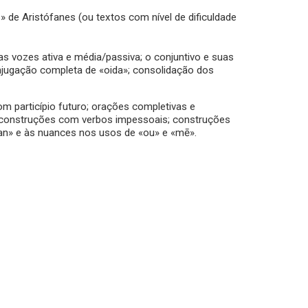
» de Aristófanes (ou textos com nível de dificuldade
as vozes ativa e média/passiva; o conjuntivo e suas
conjugação completa de «oida»; consolidação dos
om particípio futuro; orações completivas e
s; construções com verbos impessoais; construções
an» e às nuances nos usos de «ou» e «mē».