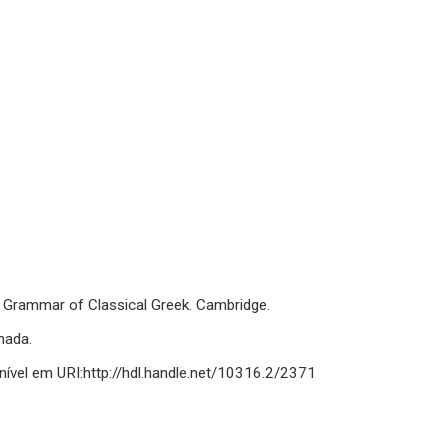
ge Grammar of Classical Greek. Cambridge.
nada.
onível em URI:http://hdl.handle.net/10316.2/2371