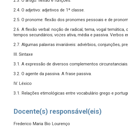
2.3. O artigo: flexão e funções.
2.4. O adjetivo: adjetivos de 1ª classe.
2.5. O pronome: flexão dos pronomes pessoais e de prono
2.6. A flexão verbal: noção de radical, tema, vogal temática,
tempos secundários; vozes ativa, média e passiva. Verbos e
2.7. Algumas palavras invariáveis: advérbios, conjunções, pre
III. Sintaxe
3.1. A expressão de diversos complementos circunstanciais
3.2. O agente da passiva. A frase passiva.
IV. Léxico
3.1. Relações etimológicas entre vocabulário grego e portu
Docente(s) responsável(eis)
Frederico Maria Bio Lourenço