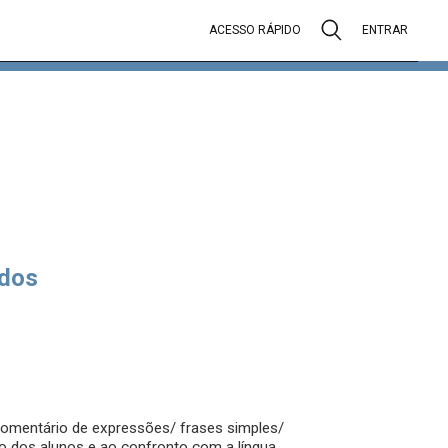
ACESSO RÁPIDO
ENTRAR
dos
 e comentário de expressões/ frases simples/
o dos alunos e ao confronto com a língua