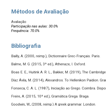
Métodos de Avaliação
Avaliação
Participação nas aulas: 30.0%
Frequência: 70.0%
Bibliografia
Bailly, A. (2000, reimp.), Dictionnaire Grec-Français. Paris.
Balme, M. G. (2015, 3ª ed.), Athenaze, I. Oxford.
Boas E. E., Huitink A. R. L., Bakker, M. (2019), The Cambrid
Díaz Ávila, M. (2014), Alexandros. To Hellenikon Paidion. Gra
Fonseca, C. A. L. (1987), Iniciação ao Grego. Coimbra. Disp
Freire, A. (2015, 10ª ed.), Gramática Grega. Braga.
Goodwin, W., (2008, reimp.) A greek grammar. London.