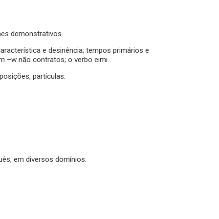
mes demonstrativos.
 característica e desinência; tempos primários e
m –w não contratos; o verbo eimi.
posições, partículas.
.
guês, em diversos domínios.