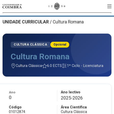
UNIDADE CURRICULAR
/
Cultura Romana
CULTURA CLÁSSICA
Opcional
Cultura Romana
Cultura Clássica
6.0 ECTS
1º Ciclo - Licenciatura
Ano
Ano lectivo
0
2025-2026
Código
Área Científica
01012874
Cultura Clássica