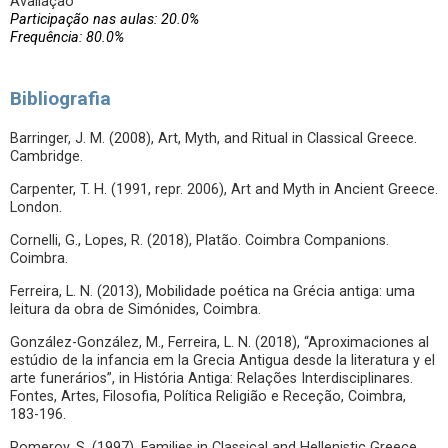
Avaliação
Participação nas aulas: 20.0%
Frequência: 80.0%
Bibliografia
Barringer, J. M. (2008), Art, Myth, and Ritual in Classical Greece.
Cambridge.
Carpenter, T. H. (1991, repr. 2006), Art and Myth in Ancient Greece.
London.
Cornelli, G., Lopes, R. (2018), Platão. Coimbra Companions.
Coimbra.
Ferreira, L. N. (2013), Mobilidade poética na Grécia antiga: uma
leitura da obra de Simónides, Coimbra.
González-González, M., Ferreira, L. N. (2018), “Aproximaciones al
estúdio de la infancia em la Grecia Antigua desde la literatura y el
arte funerários”, in História Antiga: Relações Interdisciplinares.
Fontes, Artes, Filosofia, Política Religião e Receção, Coimbra,
183-196.
Pomeroy, S. (1997), Families in Classical and Hellenistic Greece.