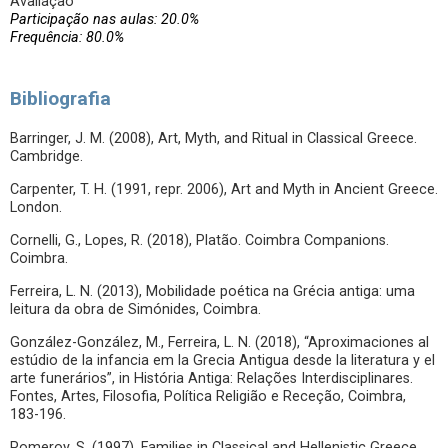
Avaliação
Participação nas aulas: 20.0%
Frequência: 80.0%
Bibliografia
Barringer, J. M. (2008), Art, Myth, and Ritual in Classical Greece.
Cambridge.
Carpenter, T. H. (1991, repr. 2006), Art and Myth in Ancient Greece.
London.
Cornelli, G., Lopes, R. (2018), Platão. Coimbra Companions.
Coimbra.
Ferreira, L. N. (2013), Mobilidade poética na Grécia antiga: uma
leitura da obra de Simónides, Coimbra.
González-González, M., Ferreira, L. N. (2018), “Aproximaciones al
estúdio de la infancia em la Grecia Antigua desde la literatura y el
arte funerários”, in História Antiga: Relações Interdisciplinares.
Fontes, Artes, Filosofia, Política Religião e Receção, Coimbra,
183-196.
Pomeroy, S. (1997), Families in Classical and Hellenistic Greece.