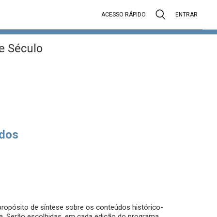
ACESSO RÁPIDO
ENTRAR
e Século
dos
ropósito de síntese sobre os conteúdos histórico-
da. Serão escolhidas, em cada edição do programa,