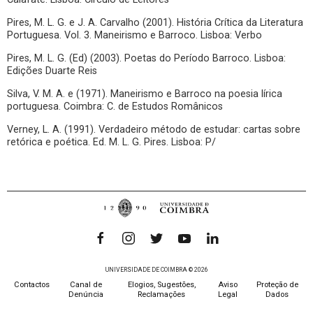
Pires, M. L. G. e J. A. Carvalho (2001). História Crítica da Literatura
Portuguesa. Vol. 3. Maneirismo e Barroco. Lisboa: Verbo
Pires, M. L. G. (Ed) (2003). Poetas do Período Barroco. Lisboa:
Edições Duarte Reis
Silva, V. M. A. e (1971). Maneirismo e Barroco na poesia lírica
portuguesa. Coimbra: C. de Estudos Românicos
Verney, L. A. (1991). Verdadeiro método de estudar: cartas sobre
retórica e poética. Ed. M. L. G. Pires. Lisboa: P/
UNIVERSIDADE DE COIMBRA © 2026
Contactos
Canal de
Elogios, Sugestões,
Aviso
Proteção de
Denúncia
Reclamações
Legal
Dados