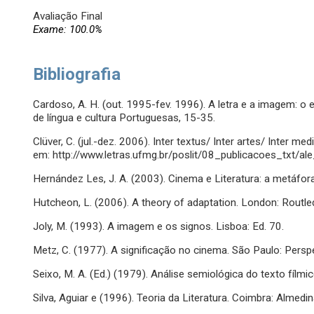
Avaliação Final
Exame: 100.0%
Bibliografia
Cardoso, A. H. (out. 1995-fev. 1996). A letra e a imagem: o 
de língua e cultura Portuguesas, 15-35.
Clüver, C. (jul.-dez. 2006). Inter textus/ Inter artes/ Inter med
em: http://www.letras.ufmg.br/poslit/08_publicacoes_txt/a
Hernández Les, J. A. (2003). Cinema e Literatura: a metáfor
Hutcheon, L. (2006). A theory of adaptation. London: Routle
Joly, M. (1993). A imagem e os signos. Lisboa: Ed. 70.
Metz, C. (1977). A significação no cinema. São Paulo: Persp
Seixo, M. A. (Ed.) (1979). Análise semiológica do texto fílmic
Silva, Aguiar e (1996). Teoria da Literatura. Coimbra: Almedin