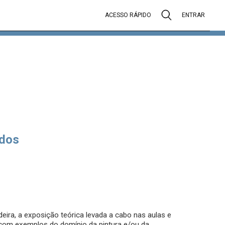
ACESSO RÁPIDO
ENTRAR
dos
deira, a exposição teórica levada a cabo nas aulas e
 com exemplos do domínio da pintura e/ou da