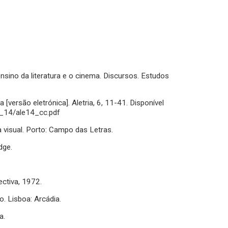
ensino da literatura e o cinema. Discursos. Estudos
ia [versão eletrónica]. Aletria, 6, 11-41. Disponível
le_14/ale14_cc.pdf
a visual. Porto: Campo das Letras.
dge.
ectiva, 1972.
o. Lisboa: Arcádia.
a.