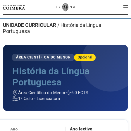
UNIDADE CURRICULAR
/
História da Língua
Portuguesa
ÁREA CIENTÍFICA DO MENOR
Opcional
História da Língua
Portuguesa
Área Científica do Menor
6.0 ECTS
1º Ciclo - Licenciatura
Ano
Ano lectivo