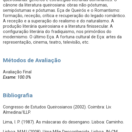
cânone da literatura queirosiana: obras não-póstumas,
semipóstumas e póstumas. Eça de Queirós e o Romantismo:
formação, receção, crítica e recuperação do legado romântico.
A receção e a superação do realismo e do naturalismo. A
produção literária queirosiana e a literatura finissecular. A
configuração literária do fradiquismo, nos primórdios do
modernismo. O último Eça. A fortuna cultural de Eça: artes da
representação, cinema, teatro, televisão, etc.
Métodos de Avaliação
Avaliação Final
Exame: 100.0%
Bibliografia
Congresso de Estudos Queirosianos (2002). Coimbra: Liv.
Almedina/ILLP.
Lima, I. P. (1987). As máscaras do desengano. Lisboa: Caminho.
Lisboa, M.M.l (2008). Uma Mãe Desconhecida. Lisboa. IN-CM.