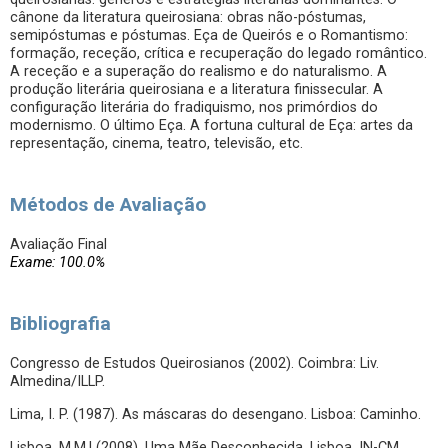
cânone da literatura queirosiana: obras não-póstumas,
semipóstumas e póstumas. Eça de Queirós e o Romantismo:
formação, receção, crítica e recuperação do legado romântico.
A receção e a superação do realismo e do naturalismo. A
produção literária queirosiana e a literatura finissecular. A
configuração literária do fradiquismo, nos primórdios do
modernismo. O último Eça. A fortuna cultural de Eça: artes da
representação, cinema, teatro, televisão, etc.
Métodos de Avaliação
Avaliação Final
Exame: 100.0%
Bibliografia
Congresso de Estudos Queirosianos (2002). Coimbra: Liv.
Almedina/ILLP.
Lima, I. P. (1987). As máscaras do desengano. Lisboa: Caminho.
Lisboa, M.M.l (2008). Uma Mãe Desconhecida. Lisboa. IN-CM.