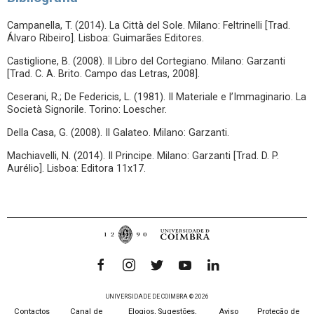
Campanella, T. (2014). La Città del Sole. Milano: Feltrinelli [Trad.
Álvaro Ribeiro]. Lisboa: Guimarães Editores.
Castiglione, B. (2008). Il Libro del Cortegiano. Milano: Garzanti
[Trad. C. A. Brito. Campo das Letras, 2008].
Ceserani, R.; De Federicis, L. (1981). Il Materiale e l’Immaginario. La
Società Signorile. Torino: Loescher.
Della Casa, G. (2008). Il Galateo. Milano: Garzanti.
Machiavelli, N. (2014). Il Principe. Milano: Garzanti [Trad. D. P.
Aurélio]. Lisboa: Editora 11x17.
UNIVERSIDADE DE COIMBRA © 2026
Contactos
Canal de
Elogios, Sugestões,
Aviso
Proteção de